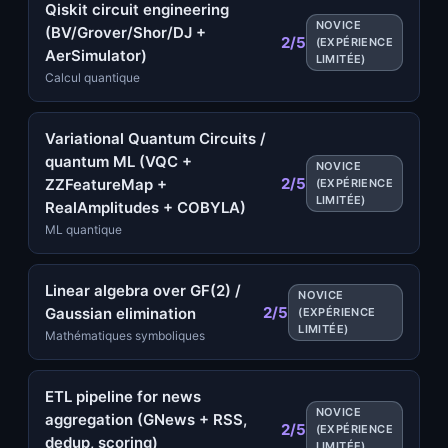
Qiskit circuit engineering
NOVICE
(BV/Grover/Shor/DJ +
2/5
(EXPÉRIENCE
AerSimulator)
LIMITÉE)
Calcul quantique
Variational Quantum Circuits /
quantum ML (VQC +
NOVICE
2/5
ZZFeatureMap +
(EXPÉRIENCE
LIMITÉE)
RealAmplitudes + COBYLA)
ML quantique
Linear algebra over GF(2) /
NOVICE
2/5
Gaussian elimination
(EXPÉRIENCE
LIMITÉE)
Mathématiques symboliques
ETL pipeline for news
NOVICE
aggregation (GNews + RSS,
2/5
(EXPÉRIENCE
dedup, scoring)
LIMITÉE)