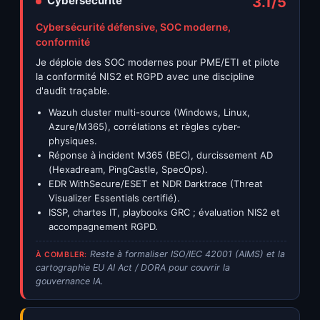
Cybersecurite
3.1/5
Cybersécurité défensive, SOC moderne,
conformité
Je déploie des SOC modernes pour PME/ETI et pilote
la conformité NIS2 et RGPD avec une discipline
d'audit traçable.
Wazuh cluster multi-source (Windows, Linux,
Azure/M365), corrélations et règles cyber-
physiques.
Réponse à incident M365 (BEC), durcissement AD
(Hexadream, PingCastle, SpecOps).
EDR WithSecure/ESET et NDR Darktrace (Threat
Visualizer Essentials certifié).
ISSP, chartes IT, playbooks GRC ; évaluation NIS2 et
accompagnement RGPD.
Reste à formaliser ISO/IEC 42001 (AIMS) et la
À COMBLER:
cartographie EU AI Act / DORA pour couvrir la
gouvernance IA.