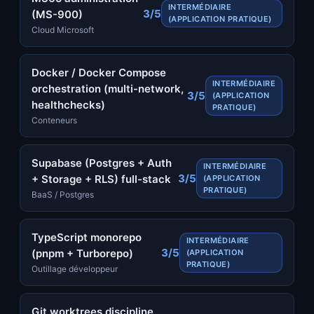
INTERMÉDIAIRE
3/5
(MS-900)
(APPLICATION PRATIQUE)
Cloud Microsoft
Docker / Docker Compose
INTERMÉDIAIRE
orchestration (multi-network,
3/5
(APPLICATION
healthchecks)
PRATIQUE)
Conteneurs
Supabase (Postgres + Auth
INTERMÉDIAIRE
3/5
+ Storage + RLS) full-stack
(APPLICATION
PRATIQUE)
BaaS / Postgres
TypeScript monorepo
INTERMÉDIAIRE
3/5
(pnpm + Turborepo)
(APPLICATION
PRATIQUE)
Outillage développeur
Git worktrees discipline