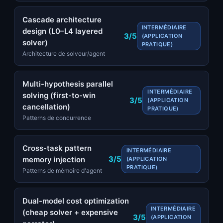
Cascade architecture
INTERMÉDIAIRE
design (L0–L4 layered
3/5
(APPLICATION
solver)
PRATIQUE)
Architecture de solveur/agent
Multi-hypothesis parallel
INTERMÉDIAIRE
solving (first-to-win
3/5
(APPLICATION
cancellation)
PRATIQUE)
Patterns de concurrence
Cross-task pattern
INTERMÉDIAIRE
3/5
memory injection
(APPLICATION
PRATIQUE)
Patterns de mémoire d'agent
Dual-model cost optimization
INTERMÉDIAIRE
(cheap solver + expensive
3/5
(APPLICATION