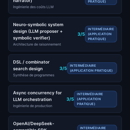
narrator)
PRATIQUE)
Ingénierie des coûts LLM
Neuro-symbolic system
INTERMÉDIAIRE
design (LLM proposer +
3/5
(APPLICATION
symbolic verifier)
PRATIQUE)
Architecture de raisonnement
DSL / combinator
INTERMÉDIAIRE
3/5
search design
(APPLICATION PRATIQUE)
Synthèse de programmes
Async concurrency for
INTERMÉDIAIRE
3/5
LLM orchestration
(APPLICATION
PRATIQUE)
Ingénierie de production
OpenAI/DeepSeek-
INTERMÉDIAIRE