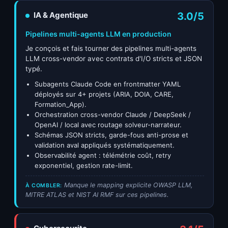
IA & Agentique
3.0/5
Pipelines multi-agents LLM en production
Je conçois et fais tourner des pipelines multi-agents
LLM cross-vendor avec contrats d'I/O stricts et JSON
typé.
Subagents Claude Code en frontmatter YAML
déployés sur 4+ projets (ARIA, DOIA, CARE,
Formation_App).
Orchestration cross-vendor Claude / DeepSeek /
OpenAI / local avec routage solveur-narrateur.
Schémas JSON stricts, garde-fous anti-prose et
validation aval appliqués systématiquement.
Observabilité agent : télémétrie coût, retry
exponentiel, gestion rate-limit.
Manque le mapping explicite OWASP LLM,
À COMBLER:
MITRE ATLAS et NIST AI RMF sur ces pipelines.