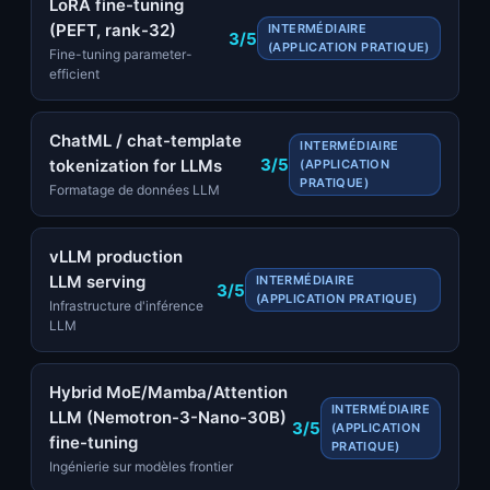
LoRA fine-tuning
(PEFT, rank-32)
INTERMÉDIAIRE
3/5
(APPLICATION PRATIQUE)
Fine-tuning parameter-
efficient
ChatML / chat-template
INTERMÉDIAIRE
3/5
tokenization for LLMs
(APPLICATION
PRATIQUE)
Formatage de données LLM
vLLM production
LLM serving
INTERMÉDIAIRE
3/5
(APPLICATION PRATIQUE)
Infrastructure d'inférence
LLM
Hybrid MoE/Mamba/Attention
INTERMÉDIAIRE
LLM (Nemotron-3-Nano-30B)
3/5
(APPLICATION
fine-tuning
PRATIQUE)
Ingénierie sur modèles frontier