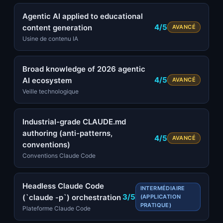
Agentic AI applied to educational
4/5
content generation
AVANCÉ
Usine de contenu IA
Broad knowledge of 2026 agentic
4/5
AI ecosystem
AVANCÉ
Veille technologique
Industrial-grade CLAUDE.md
authoring (anti-patterns,
4/5
AVANCÉ
conventions)
Conventions Claude Code
Headless Claude Code
INTERMÉDIAIRE
3/5
(`claude -p`) orchestration
(APPLICATION
PRATIQUE)
Plateforme Claude Code