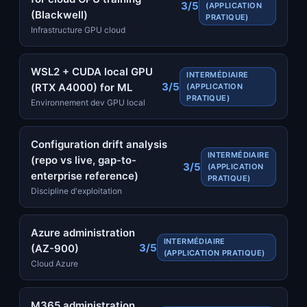
3/5
(APPLICATION
(Blackwell)
PRATIQUE)
Infrastructure GPU cloud
WSL2 + CUDA local GPU
INTERMÉDIAIRE
3/5
(RTX A4000) for ML
(APPLICATION
PRATIQUE)
Environnement dev GPU local
Configuration drift analysis
INTERMÉDIAIRE
(repo vs live, gap-to-
3/5
(APPLICATION
enterprise reference)
PRATIQUE)
Discipline d'exploitation
Azure administration
INTERMÉDIAIRE
3/5
(AZ-900)
(APPLICATION PRATIQUE)
Cloud Azure
M365 administration