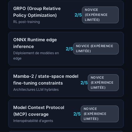
GRPO (Group Relative
NOVICE
2/5
Policy Optimization)
(EXPÉRIENCE
LIMITÉE)
RL post-training
ONNX Runtime edge
inference
NOVICE (EXPÉRIENCE
2/5
LIMITÉE)
Déploiement de modèles en
edge
Mamba-2 / state-space model
NOVICE
2/5
fine-tuning constraints
(EXPÉRIENCE
LIMITÉE)
Architectures LLM hybrides
Model Context Protocol
NOVICE
2/5
(MCP) coverage
(EXPÉRIENCE
LIMITÉE)
Interopérabilité d'agents