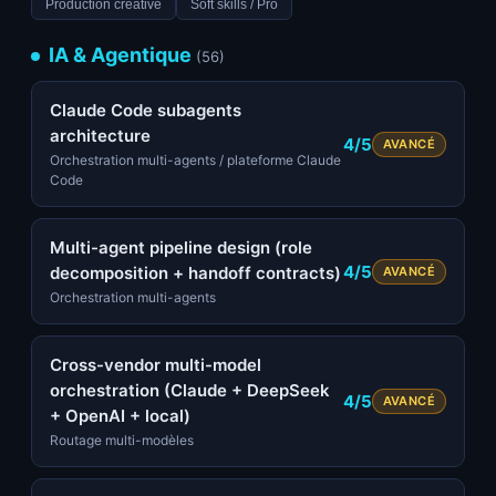
Production creative
Soft skills / Pro
IA & Agentique
(56)
Claude Code subagents
architecture
4/5
AVANCÉ
Orchestration multi-agents / plateforme Claude
Code
Multi-agent pipeline design (role
4/5
decomposition + handoff contracts)
AVANCÉ
Orchestration multi-agents
Cross-vendor multi-model
orchestration (Claude + DeepSeek
4/5
AVANCÉ
+ OpenAI + local)
Routage multi-modèles