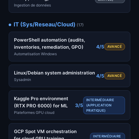
Ingestion de données
IT (Sys/Reseau/Cloud)
(17)
PowerShell automation (audits,
4/5
inventories, remediation, GPO)
AVANCÉ
Automatisation Windows
Linux/Debian system administration
4/5
AVANCÉ
Sysadmin
Kaggle Pro environment
INTERMÉDIAIRE
3/5
(RTX PRO 6000) for ML
(APPLICATION
PRATIQUE)
Plateformes GPU cloud
GCP Spot VM orchestration
INTERMÉDIAIRE
for cloud GPU training