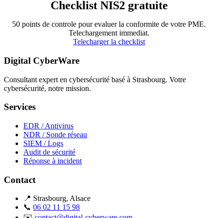
Checklist NIS2 gratuite
50 points de controle pour evaluer la conformite de votre PME.
Telechargement immediat.
Telecharger la checklist
Digital CyberWare
Consultant expert en cybersécurité basé à Strasbourg. Votre
cybersécurité, notre mission.
Services
EDR / Antivirus
NDR / Sonde réseau
SIEM / Logs
Audit de sécurité
Réponse à incident
Contact
📍 Strasbourg, Alsace
📞
06 02 11 15 98
✉️
contact@digital-cyberware.com