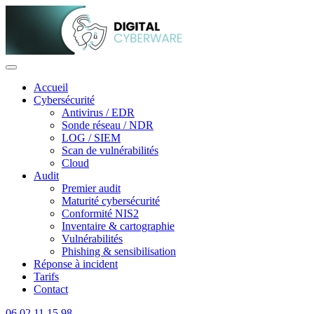
Accueil
Cybersécurité
Antivirus / EDR
Sonde réseau / NDR
LOG / SIEM
Scan de vulnérabilités
Cloud
Audit
Premier audit
Maturité cybersécurité
Conformité NIS2
Inventaire & cartographie
Vulnérabilités
Phishing & sensibilisation
Réponse à incident
Tarifs
Contact
06 02 11 15 98